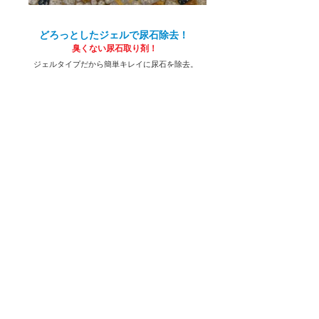
どろっとしたジェルで尿石除去！
臭くない尿石取り剤！
ジェルタイプだから簡単キレイに尿石を除去。
塗って、放置し、あとは擦って落とすだけ！
こびりついた尿石にしっかり浸透。
長年積み重なったひどい尿石汚れにも！
不快な臭いがほとんどしないので、作業も苦になりません。
→