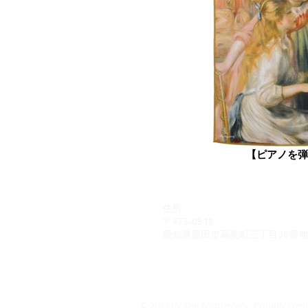
【ピアノを弾
住所
〒473-0918
愛知県豊田市高美町三丁目36番地
© 2023 by The Apothecary. Proudly crea