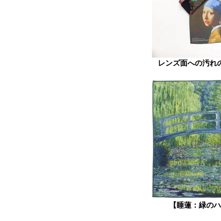
レンズ面への汚れ
【睡蓮：緑のハ