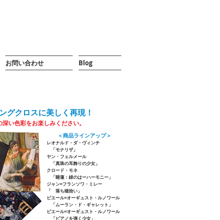
お問い合わせ
Blog
ングクロスに美しく再現！
の深い色彩をお楽しみください。
＜商品ラインアップ＞
レオナルド・ダ・ヴィンチ
「モナリザ」
ヤン・フェルメール
「真珠の耳飾りの少女」
クロード・モネ
「睡蓮：緑のはーハーモニー」
ジャン=フランソワ・ミレー
「 落ち穂拾い
」
ピエール=オーギュスト・ルノワール
「ムーラン・ド・ギャレット」
ピエール=オーギュスト・ルノワール
「ピアノを弾く少女」