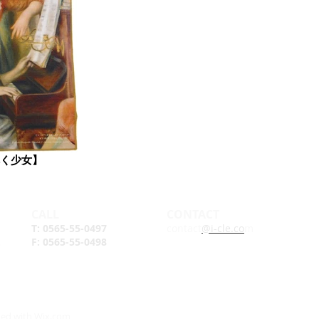
く少女】
CALL
CONTACT
T: 0565-55-0497
contact
@i-cle.co
m
F: 0565-55-0498​
ted with
Wix.com