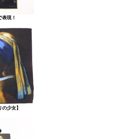
で表現！
りの少女】