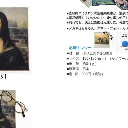
●直径約２ミクロンの超極細繊維が、油膜
●薬品処理していないので、繰り返し使用
●汚れても、洗えば性能は元通りに。何度
●メガネはもちろん、スマートフォン・カ
名画トレシー
■材 質 ポリエステル100％
■サイズ 190×190(ｍｍ）（ルノワール）
■重 量 約3（ｇ）
■原産国 日本
■定 価 990円（税込）
ザ】